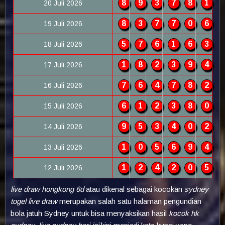
8
9
3
7
8
1
20 Juli 2026
8
3
7
7
0
6
19 Juli 2026
5
7
6
1
6
3
18 Juli 2026
1
8
2
3
9
4
17 Juli 2026
7
6
4
7
8
2
16 Juli 2026
6
1
2
3
8
0
15 Juli 2026
9
5
3
4
0
2
14 Juli 2026
1
0
5
6
9
4
13 Juli 2026
1
2
4
2
0
5
12 Juli 2026
live draw hongkong 6d
atau dikenal sebagai kocokan
sydney
togel live draw
merupakan salah satu halaman pengundian
bola jatuh Sydney untuk bisa menyaksikan hasil
kocok hk