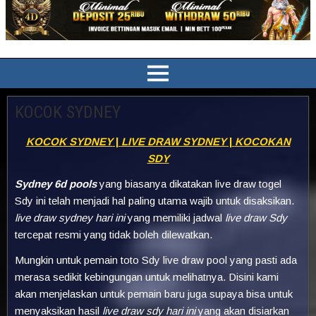
KOCOK SYDNEY
KOCOK SYDNEY
|
LIVE DRAW SYDNEY
|
KOCOKAN
SDY
Sydney 6d pools
yang biasanya dikatakan live draw togel
Sdy ini telah menjadi hal paling utama wajib untuk disaksikan.
live draw sydney hari ini
yang memiliki jadwal
live draw Sdy
tercepat resmi yang tidak boleh dilewatkan.
Mungkin untuk pemain toto Sdy live draw pool yang pasti ada
merasa sedikit kebingungan untuk melihatnya. Disini kami
akan menjelaskan untuk pemain baru juga supaya bisa untuk
menyaksikan hasil
live draw sdy hari ini
yang akan disiarkan