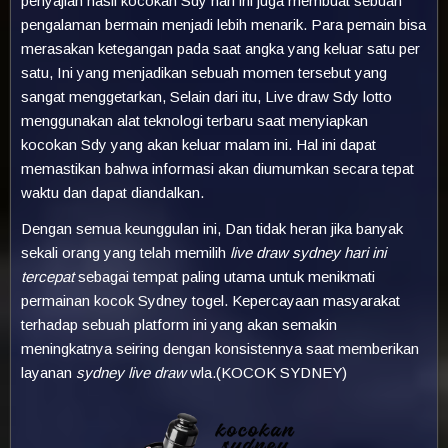
penyajian hasil kocokan Sdy hari ini juga membuat sebuah
pengalaman bermain menjadi lebih menarik. Para pemain bisa
merasakan ketegangan pada saat angka yang keluar satu per
satu, Ini yang menjadikan sebuah momen tersebut yang
sangat menggetarkan, Selain dari itu, Live draw Sdy lotto
menggunakan alat teknologi terbaru saat menyiapkan
kocokan Sdy yang akan keluar malam ini. Hal ini dapat
memastikan bahwa informasi akan diumumkan secara tepat
waktu dan dapat diandalkan.
Dengan semua keunggulan ini, Dan tidak heran jika banyak
sekali orang yang telah memilih
live draw sydney hari ini
tercepat
sebagai tempat paling utama untuk menikmati
permainan kocok Sydney togel. Kepercayaan masyarakat
terhadap sebuah platform ini yang akan semakin
meningkatnya seiring dengan konsistennya saat memberikan
layanan
sydney live draw
wla.(KOCOK SYDNEY)